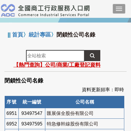
跳
Toggl
到
navig
主
:::
要
內
||
首頁
〉
統計專區
〉
閉鎖性公司名錄
容
全
站
【熱門查詢】公司/商業/工廠登記資料
檢
索
閉鎖性公司名錄
資料更新頻率：即時
序號
統一編號
公司名稱
6951
93497547
匯展保全股份有限公司
6952
93497595
特急修幹線股份有限公司