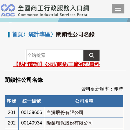
跳
Toggl
到
navig
主
:::
要
內
||
首頁
〉
統計專區
〉
閉鎖性公司名錄
容
全
站
【熱門查詢】公司/商業/工廠登記資料
檢
索
閉鎖性公司名錄
資料更新頻率：即時
序號
統一編號
公司名稱
201
00139606
白洞股份有限公司
202
00140934
隆鑫環保股份有限公司