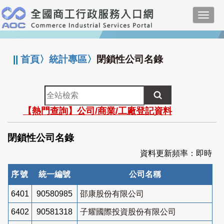
跳
Toggl
到
navig
主
:::
要
內
||
首頁
〉
統計專區
〉
閉鎖性公司名錄
容
全
站
【熱門查詢】公司/商業/工廠登記資料
檢
索
閉鎖性公司名錄
資料更新頻率：即時
序號
統一編號
公司名稱
6401
90580985
邵康股份有限公司
6402
90581318
子耀國際投資股份有限公司