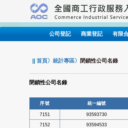
跳
到
主
要
內
公司登記
商業登記
有限
容
:::
||
首頁
〉
統計專區
〉
閉鎖性公司名錄
閉鎖性公司名錄
序號
統一編號
7151
93593730
7152
93594533