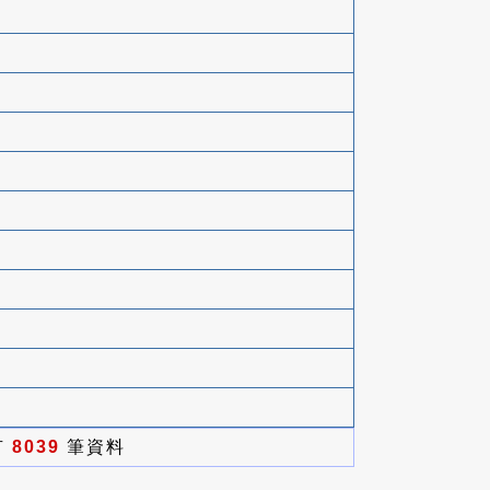
有
8039
筆資料