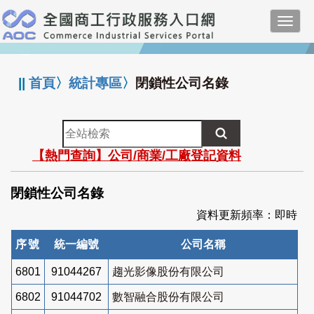
跳
Toggl
到
navig
主
:::
要
內
||
首頁
〉
統計專區
〉
閉鎖性公司名錄
容
全
站
【熱門查詢】公司/商業/工廠登記資料
檢
索
閉鎖性公司名錄
資料更新頻率：即時
序號
統一編號
公司名稱
6801
91044267
趨光影像股份有限公司
6802
91044702
數智融合股份有限公司