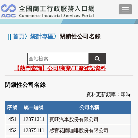
跳
Toggl
到
navig
主
:::
要
內
||
首頁
〉
統計專區
〉
閉鎖性公司名錄
容
全
站
【熱門查詢】公司/商業/工廠登記資料
檢
索
閉鎖性公司名錄
資料更新頻率：即時
序號
統一編號
公司名稱
451
12871311
賓旺汽車股份有限公司
452
12875111
感官花園咖啡股份有限公司