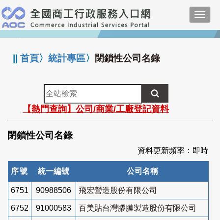
跳
Toggl
到
navig
主
:::
要
內
||
首頁
〉
統計專區
〉
閉鎖性公司名錄
容
全
站
【熱門查詢】公司/商業/工廠登記資料
檢
索
閉鎖性公司名錄
資料更新頻率：即時
序號
統一編號
公司名稱
6751
90988506
飛宏營造股份有限公司
6752
91000583
百美貼台灣膠膜製造股份有限公司