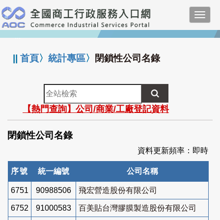
跳
Toggl
到
navig
主
:::
要
內
||
首頁
〉
統計專區
〉
閉鎖性公司名錄
容
全
站
【熱門查詢】公司/商業/工廠登記資料
檢
索
閉鎖性公司名錄
資料更新頻率：即時
序號
統一編號
公司名稱
6751
90988506
飛宏營造股份有限公司
6752
91000583
百美貼台灣膠膜製造股份有限公司