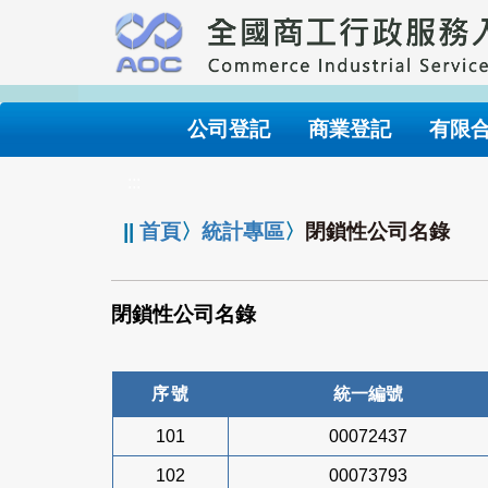
跳
到
主
要
內
公司登記
商業登記
有限
容
:::
||
首頁
〉
統計專區
〉
閉鎖性公司名錄
閉鎖性公司名錄
序號
統一編號
101
00072437
102
00073793