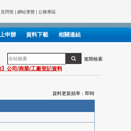
常見問答
|
網站導覽
|
公務專區
上申辦
資料下載
相關連結
全
進階檢索
站
】公司/商業/工廠登記資料
檢
索
資料更新頻率：即時