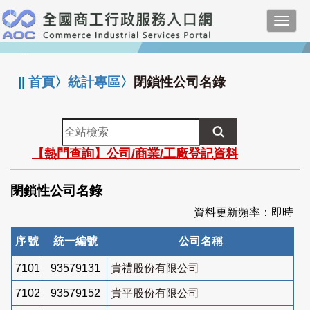
跳
Toggl
到
navig
主
:::
要
內
||
首頁
〉
統計專區
〉
閉鎖性公司名錄
容
全
站
【熱門查詢】公司/商業/工廠登記資料
檢
索
閉鎖性公司名錄
資料更新頻率：即時
序號
統一編號
公司名稱
7101
93579131
貴禮股份有限公司
7102
93579152
貴平股份有限公司