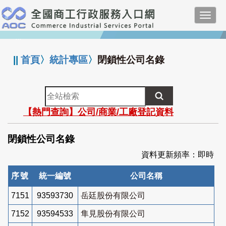
跳
Toggl
到
navig
主
:::
要
內
||
首頁
〉
統計專區
〉
閉鎖性公司名錄
容
全
站
【熱門查詢】公司/商業/工廠登記資料
檢
索
閉鎖性公司名錄
資料更新頻率：即時
序號
統一編號
公司名稱
7151
93593730
岳廷股份有限公司
7152
93594533
隼見股份有限公司