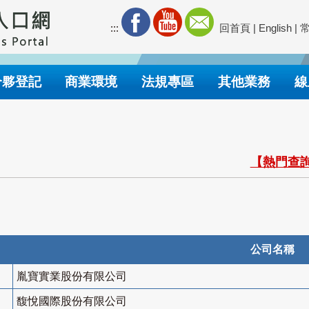
:::
回首頁
|
English
|
合夥登記
商業環境
法規專區
其他業務
線
【熱門查詢
公司名稱
胤寶實業股份有限公司
馥悅國際股份有限公司