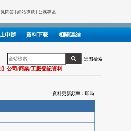
常見問答
|
網站導覽
|
公務專區
上申辦
資料下載
相關連結
全
進階檢索
站
】公司/商業/工廠登記資料
檢
索
資料更新頻率：即時