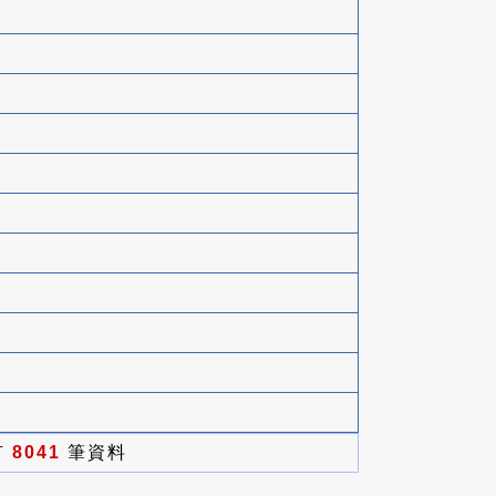
有
8041
筆資料