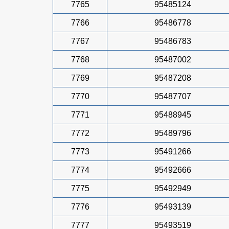
7765
95485124
7766
95486778
7767
95486783
7768
95487002
7769
95487208
7770
95487707
7771
95488945
7772
95489796
7773
95491266
7774
95492666
7775
95492949
7776
95493139
7777
95493519