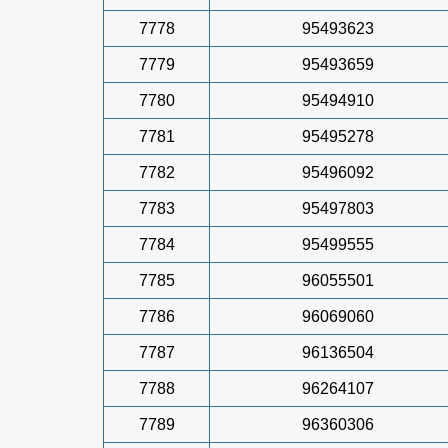
7778
95493623
7779
95493659
7780
95494910
7781
95495278
7782
95496092
7783
95497803
7784
95499555
7785
96055501
7786
96069060
7787
96136504
7788
96264107
7789
96360306