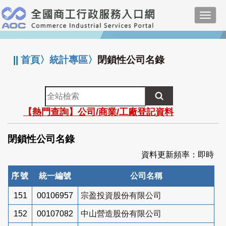
跳
Toggl
到
navig
主
:::
要
內
||
首頁
〉
統計專區
〉
閉鎖性公司名錄
容
全
站
【熱門查詢】公司/商業/工廠登記資料
檢
索
閉鎖性公司名錄
資料更新頻率：即時
序號
統一編號
公司名稱
151
00106957
宗盈投資股份有限公司
152
00107082
中山營造股份有限公司