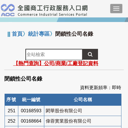
跳
Toggl
到
navig
主
:::
要
內
||
首頁
〉
統計專區
〉
閉鎖性公司名錄
容
全
站
【熱門查詢】公司/商業/工廠登記資料
檢
索
閉鎖性公司名錄
資料更新頻率：即時
序號
統一編號
公司名稱
251
00168593
閎華股份有限公司
252
00168664
偉蓉實業股份有限公司