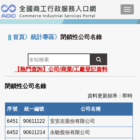
跳
Toggl
到
navig
主
:::
要
內
||
首頁
〉
統計專區
〉
閉鎖性公司名錄
容
全
站
【熱門查詢】公司/商業/工廠登記資料
檢
索
閉鎖性公司名錄
資料更新頻率：即時
序號
統一編號
公司名稱
6451
90611122
安安吉股份有限公司
6452
90611214
永馳股份有限公司