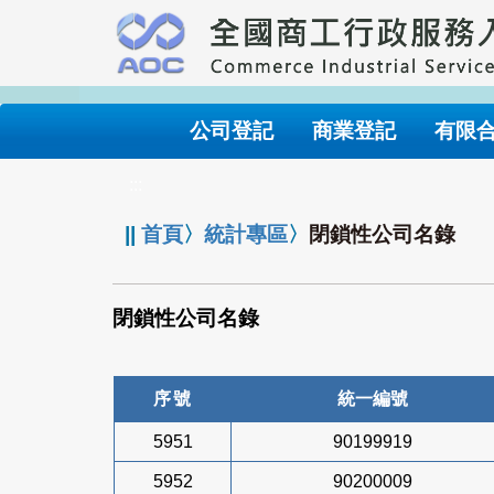
跳
到
主
要
內
公司登記
商業登記
有限
容
:::
||
首頁
〉
統計專區
〉
閉鎖性公司名錄
閉鎖性公司名錄
序號
統一編號
5951
90199919
5952
90200009