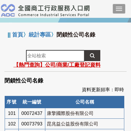
跳
Toggl
到
navig
主
:::
要
內
||
首頁
〉
統計專區
〉
閉鎖性公司名錄
容
全
站
【熱門查詢】公司/商業/工廠登記資料
檢
索
閉鎖性公司名錄
資料更新頻率：即時
序號
統一編號
公司名稱
101
00072437
康擎國際股份有限公司
102
00073793
昆兆益公益股份有限公司