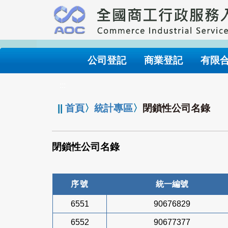
跳
到
主
要
內
公司登記
商業登記
有限
容
:::
||
首頁
〉
統計專區
〉
閉鎖性公司名錄
閉鎖性公司名錄
序號
統一編號
6551
90676829
6552
90677377