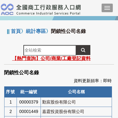
跳
Toggl
到
navig
主
:::
要
內
||
首頁
〉
統計專區
〉
閉鎖性公司名錄
容
全
站
【熱門查詢】公司/商業/工廠登記資料
檢
索
閉鎖性公司名錄
資料更新頻率：即時
序號
統一編號
公司名稱
1
00000379
勤宸股份有限公司
2
00001449
嘉霆投資股份有限公司