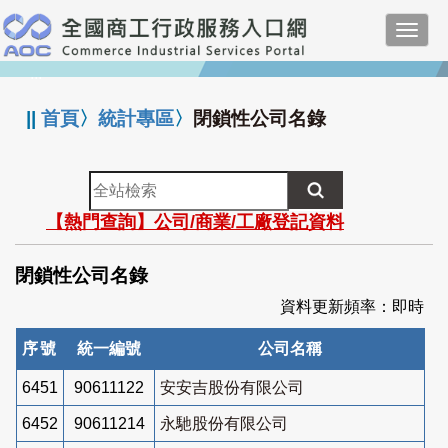
跳
Toggl
到
navig
主
:::
要
內
||
首頁
〉
統計專區
〉
閉鎖性公司名錄
容
全
站
【熱門查詢】公司/商業/工廠登記資料
檢
索
閉鎖性公司名錄
資料更新頻率：即時
序號
統一編號
公司名稱
6451
90611122
安安吉股份有限公司
6452
90611214
永馳股份有限公司