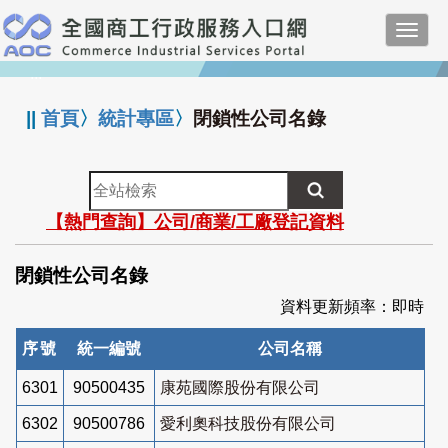
跳
Toggl
到
navig
主
:::
要
內
||
首頁
〉
統計專區
〉
閉鎖性公司名錄
容
全
站
【熱門查詢】公司/商業/工廠登記資料
檢
索
閉鎖性公司名錄
資料更新頻率：即時
序號
統一編號
公司名稱
6301
90500435
康苑國際股份有限公司
6302
90500786
愛利奧科技股份有限公司