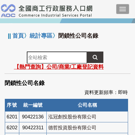
跳
Toggl
到
navig
主
:::
要
內
||
首頁
〉
統計專區
〉
閉鎖性公司名錄
容
全
站
【熱門查詢】公司/商業/工廠登記資料
檢
索
閉鎖性公司名錄
資料更新頻率：即時
序號
統一編號
公司名稱
6201
90422136
泓冠創投股份有限公司
6202
90422311
德哲投資股份有限公司