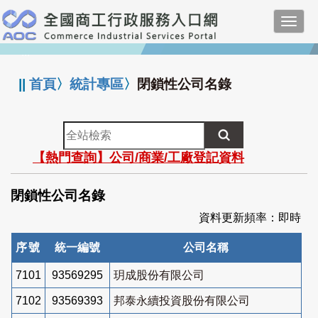
跳
Toggl
到
navig
主
:::
要
內
||
首頁
〉
統計專區
〉
閉鎖性公司名錄
容
全
站
【熱門查詢】公司/商業/工廠登記資料
檢
索
閉鎖性公司名錄
資料更新頻率：即時
序號
統一編號
公司名稱
7101
93569295
玥成股份有限公司
7102
93569393
邦泰永續投資股份有限公司