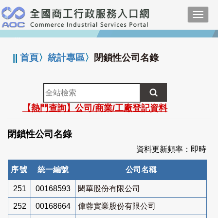
跳
Toggl
到
navig
主
:::
要
內
||
首頁
〉
統計專區
〉
閉鎖性公司名錄
容
全
站
【熱門查詢】公司/商業/工廠登記資料
檢
索
閉鎖性公司名錄
資料更新頻率：即時
序號
統一編號
公司名稱
251
00168593
閎華股份有限公司
252
00168664
偉蓉實業股份有限公司