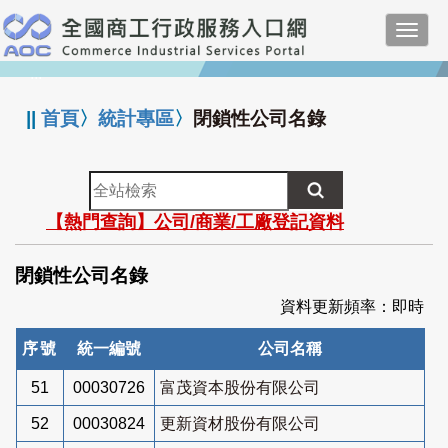
跳
Toggl
到
navig
主
:::
要
內
||
首頁
〉
統計專區
〉
閉鎖性公司名錄
容
全
站
【熱門查詢】公司/商業/工廠登記資料
檢
索
閉鎖性公司名錄
資料更新頻率：即時
序號
統一編號
公司名稱
51
00030726
富茂資本股份有限公司
52
00030824
更新資材股份有限公司