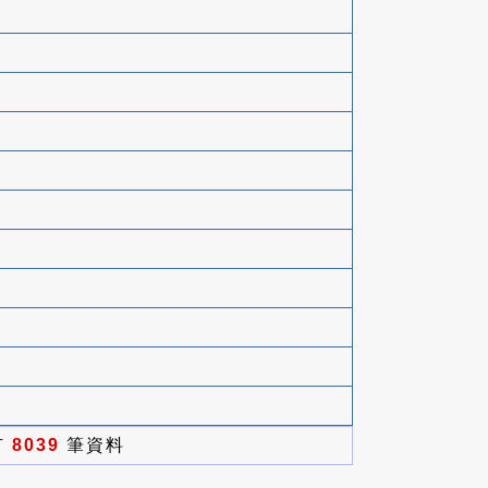
有
8039
筆資料