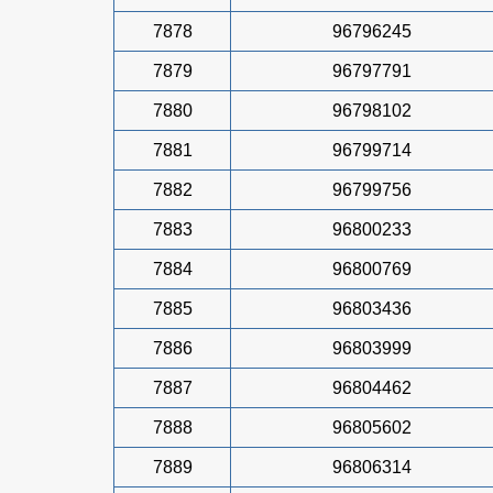
7878
96796245
7879
96797791
7880
96798102
7881
96799714
7882
96799756
7883
96800233
7884
96800769
7885
96803436
7886
96803999
7887
96804462
7888
96805602
7889
96806314