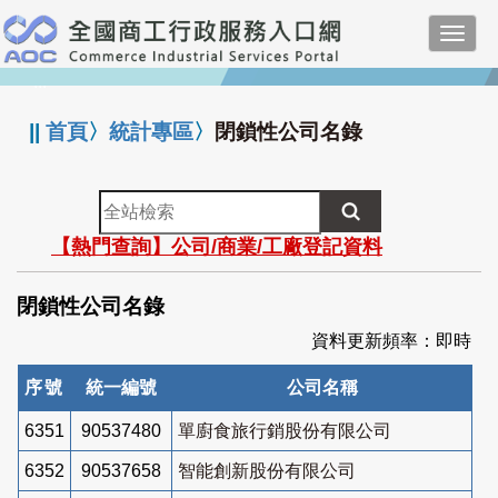
跳
Toggl
到
navig
主
:::
要
內
||
首頁
〉
統計專區
〉
閉鎖性公司名錄
容
全
站
【熱門查詢】公司/商業/工廠登記資料
檢
索
閉鎖性公司名錄
資料更新頻率：即時
序號
統一編號
公司名稱
6351
90537480
單廚食旅行銷股份有限公司
6352
90537658
智能創新股份有限公司