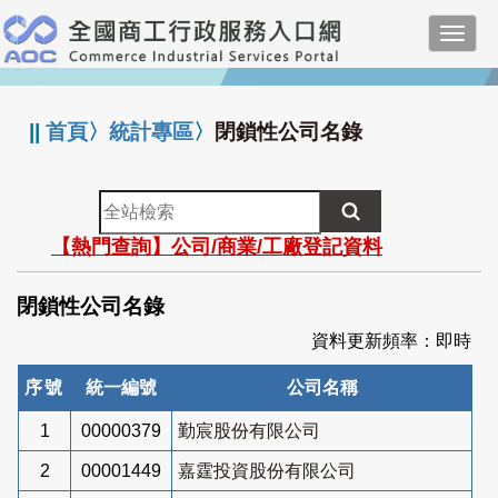
跳
Toggl
到
navig
主
:::
要
內
||
首頁
〉
統計專區
〉
閉鎖性公司名錄
容
全
站
【熱門查詢】公司/商業/工廠登記資料
檢
索
閉鎖性公司名錄
資料更新頻率：即時
序號
統一編號
公司名稱
1
00000379
勤宸股份有限公司
2
00001449
嘉霆投資股份有限公司