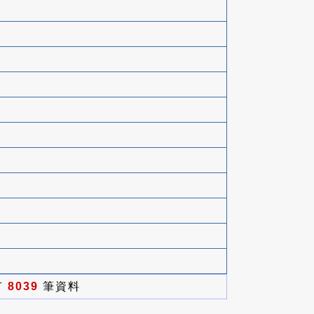
有
8039
筆資料