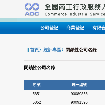
跳
到
主
要
內
公司登記
商業登記
有限
容
:::
||
首頁
〉
統計專區
〉
閉鎖性公司名錄
閉鎖性公司名錄
序號
統一編號
5851
90089856
5852
90091396