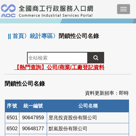
跳
Toggl
到
navig
主
:::
要
內
||
首頁
〉
統計專區
〉
閉鎖性公司名錄
容
全
站
【熱門查詢】公司/商業/工廠登記資料
檢
索
閉鎖性公司名錄
資料更新頻率：即時
序號
統一編號
公司名稱
6501
90647959
昱兆投資股份有限公司
6502
90648177
默嵐股份有限公司