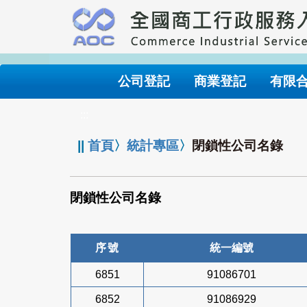
跳
到
主
要
內
公司登記
商業登記
有限
容
:::
||
首頁
〉
統計專區
〉
閉鎖性公司名錄
閉鎖性公司名錄
序號
統一編號
6851
91086701
6852
91086929