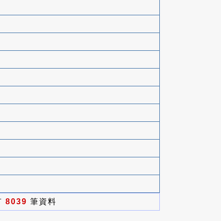
有
8039
筆資料