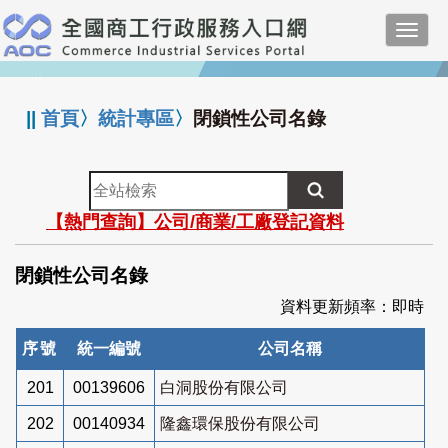
跳
Toggl
到
navig
主
:::
要
內
||
首頁
〉
統計專區
〉
閉鎖性公司名錄
容
全
站
【熱門查詢】公司/商業/工廠登記資料
檢
索
閉鎖性公司名錄
資料更新頻率：即時
序號
統一編號
公司名稱
201
00139606
白洞股份有限公司
202
00140934
隆鑫環保股份有限公司