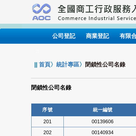
跳
到
主
要
內
公司登記
商業登記
有限
容
:::
||
首頁
〉
統計專區
〉
閉鎖性公司名錄
閉鎖性公司名錄
序號
統一編號
201
00139606
202
00140934