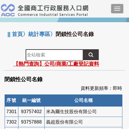
跳
Toggl
到
navig
主
:::
要
內
||
首頁
〉
統計專區
〉
閉鎖性公司名錄
容
全
站
【熱門查詢】公司/商業/工廠登記資料
檢
索
閉鎖性公司名錄
資料更新頻率：即時
序號
統一編號
公司名稱
7301
93757402
米為爾生技股份有限公司
7302
93757888
義超股份有限公司