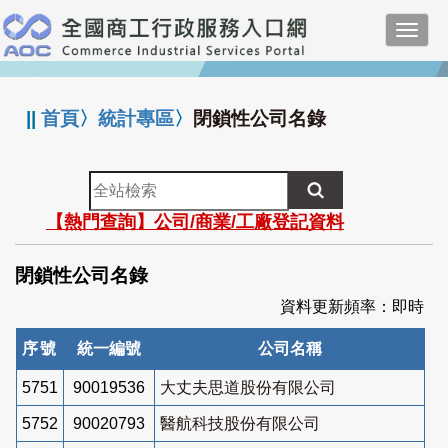
跳
Toggl
到
navig
主
:::
要
內
||
首頁
〉
統計專區
〉
閉鎖性公司名錄
容
全
站
【熱門查詢】公司/商業/工廠登記資料
檢
索
閉鎖性公司名錄
資料更新頻率：即時
序號
統一編號
公司名稱
5751
90019536
大丈夫思道股份有限公司
5752
90020793
醫航科技股份有限公司