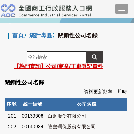
跳
Toggl
到
navig
主
:::
要
內
||
首頁
〉
統計專區
〉
閉鎖性公司名錄
容
全
站
【熱門查詢】公司/商業/工廠登記資料
檢
索
閉鎖性公司名錄
資料更新頻率：即時
序號
統一編號
公司名稱
201
00139606
白洞股份有限公司
202
00140934
隆鑫環保股份有限公司