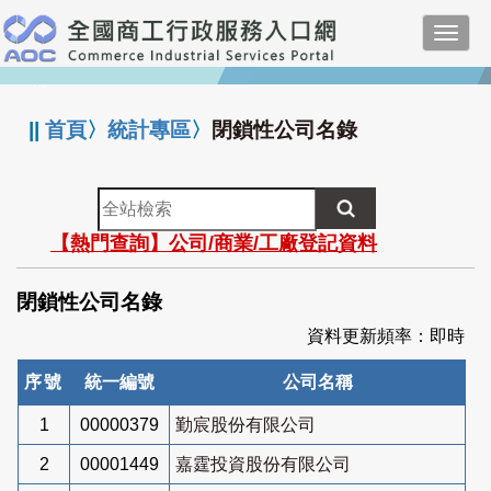
跳
Toggl
到
navig
主
:::
要
內
||
首頁
〉
統計專區
〉
閉鎖性公司名錄
容
全
站
【熱門查詢】公司/商業/工廠登記資料
檢
索
閉鎖性公司名錄
資料更新頻率：即時
序號
統一編號
公司名稱
1
00000379
勤宸股份有限公司
2
00001449
嘉霆投資股份有限公司