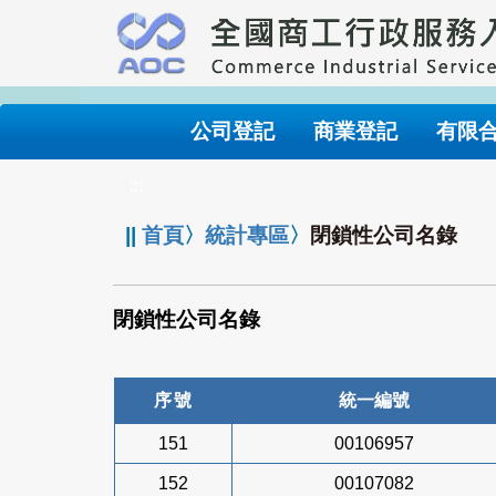
跳
到
主
要
內
公司登記
商業登記
有限
容
:::
||
首頁
〉
統計專區
〉
閉鎖性公司名錄
閉鎖性公司名錄
序號
統一編號
151
00106957
152
00107082