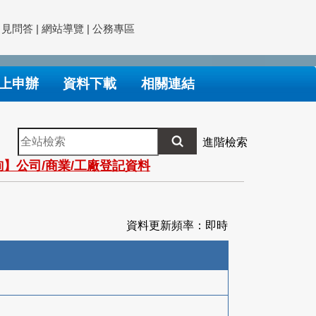
常見問答
|
網站導覽
|
公務專區
上申辦
資料下載
相關連結
全
進階檢索
站
】公司/商業/工廠登記資料
檢
索
資料更新頻率：即時