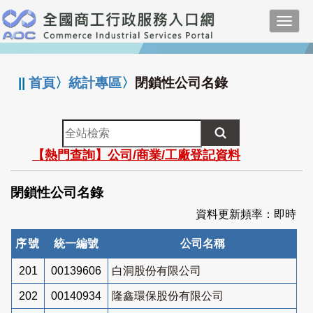
跳
Toggl
到
navig
主
:::
要
內
||
首頁
〉
統計專區
〉
閉鎖性公司名錄
容
全
站
【熱門查詢】公司/商業/工廠登記資料
檢
索
閉鎖性公司名錄
資料更新頻率：即時
序號
統一編號
公司名稱
201
00139606
白洞股份有限公司
202
00140934
隆鑫環保股份有限公司