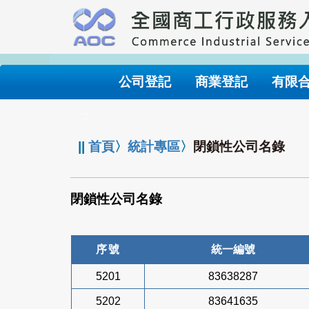
跳
到
主
要
內
公司登記
商業登記
有限
容
:::
||
首頁
〉
統計專區
〉
閉鎖性公司名錄
閉鎖性公司名錄
序號
統一編號
5201
83638287
5202
83641635