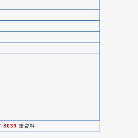
有
8039
筆資料