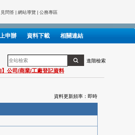
常見問答
|
網站導覽
|
公務專區
上申辦
資料下載
相關連結
全
進階檢索
站
】公司/商業/工廠登記資料
檢
索
資料更新頻率：即時