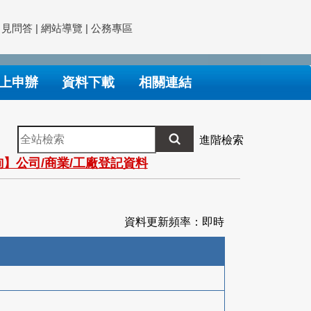
常見問答
|
網站導覽
|
公務專區
上申辦
資料下載
相關連結
全
進階檢索
站
】公司/商業/工廠登記資料
檢
索
資料更新頻率：即時