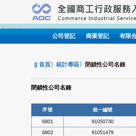
跳
到
主
要
內
公司登記
商業登記
有限
容
:::
||
首頁
〉
統計專區
〉
閉鎖性公司名錄
閉鎖性公司名錄
序號
統一編號
6801
91050730
6802
91051479