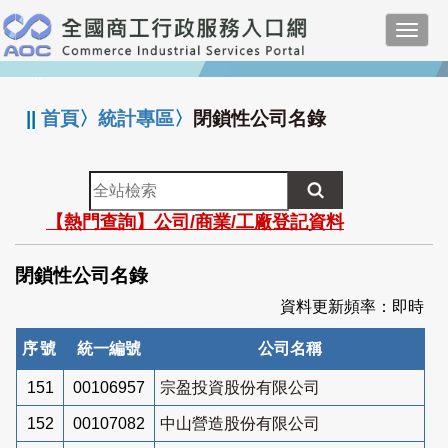
跳
Toggl
到
navig
主
:::
要
內
||
首頁
〉
統計專區
〉
閉鎖性公司名錄
容
全
站
【熱門查詢】公司/商業/工廠登記資料
檢
索
閉鎖性公司名錄
資料更新頻率：即時
序號
統一編號
公司名稱
151
00106957
宗盈投資股份有限公司
152
00107082
中山營造股份有限公司