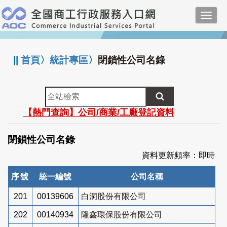
跳
Toggl
到
navig
主
:::
要
內
||
首頁
〉
統計專區
〉
閉鎖性公司名錄
容
全
站
【熱門查詢】公司/商業/工廠登記資料
檢
索
閉鎖性公司名錄
資料更新頻率：即時
序號
統一編號
公司名稱
201
00139606
白洞股份有限公司
202
00140934
隆鑫環保股份有限公司