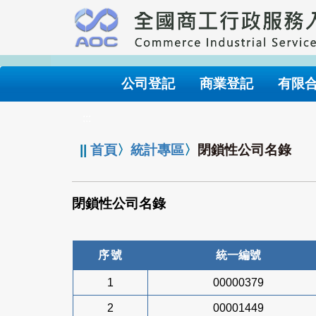
跳
到
主
要
內
公司登記
商業登記
有限
容
:::
||
首頁
〉
統計專區
〉
閉鎖性公司名錄
閉鎖性公司名錄
序號
統一編號
1
00000379
2
00001449