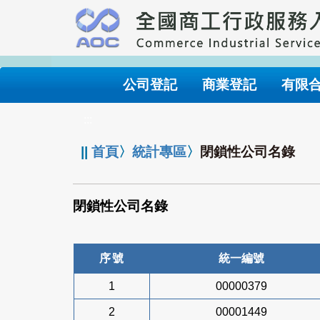
跳
到
主
要
內
公司登記
商業登記
有限
容
:::
||
首頁
〉
統計專區
〉
閉鎖性公司名錄
閉鎖性公司名錄
序號
統一編號
1
00000379
2
00001449