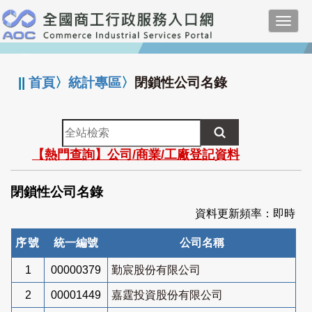
跳
Toggl
到
navig
主
:::
要
內
||
首頁
〉
統計專區
〉
閉鎖性公司名錄
容
全
站
【熱門查詢】公司/商業/工廠登記資料
檢
索
閉鎖性公司名錄
資料更新頻率：即時
序號
統一編號
公司名稱
1
00000379
勤宸股份有限公司
2
00001449
嘉霆投資股份有限公司