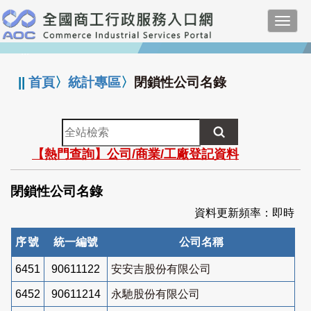
跳
Toggl
到
navig
主
:::
要
內
||
首頁
〉
統計專區
〉
閉鎖性公司名錄
容
全
站
【熱門查詢】公司/商業/工廠登記資料
檢
索
閉鎖性公司名錄
資料更新頻率：即時
序號
統一編號
公司名稱
6451
90611122
安安吉股份有限公司
6452
90611214
永馳股份有限公司