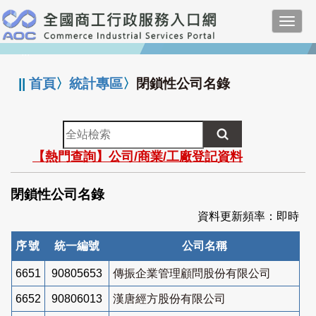
跳
Toggl
到
navig
主
:::
要
內
||
首頁
〉
統計專區
〉
閉鎖性公司名錄
容
全
站
【熱門查詢】公司/商業/工廠登記資料
檢
索
閉鎖性公司名錄
資料更新頻率：即時
序號
統一編號
公司名稱
6651
90805653
傳振企業管理顧問股份有限公司
6652
90806013
漢唐經方股份有限公司