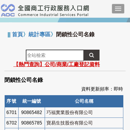
跳
Toggl
到
navig
主
:::
要
內
||
首頁
〉
統計專區
〉
閉鎖性公司名錄
容
全
站
【熱門查詢】公司/商業/工廠登記資料
檢
索
閉鎖性公司名錄
資料更新頻率：即時
序號
統一編號
公司名稱
6701
90865482
巧福實業股份有限公司
6702
90865785
寶易生技股份有限公司