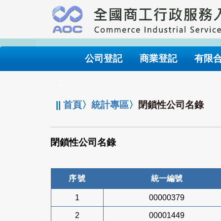
跳
到
主
要
內
公司登記
商業登記
有限
容
:::
||
首頁
〉
統計專區
〉
閉鎖性公司名錄
閉鎖性公司名錄
序號
統一編號
1
00000379
2
00001449